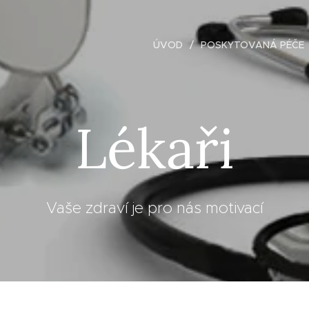
ÚVOD
POSKYTOVANÁ PÉČE
Lékaři
Vaše zdraví je pro nás motivací